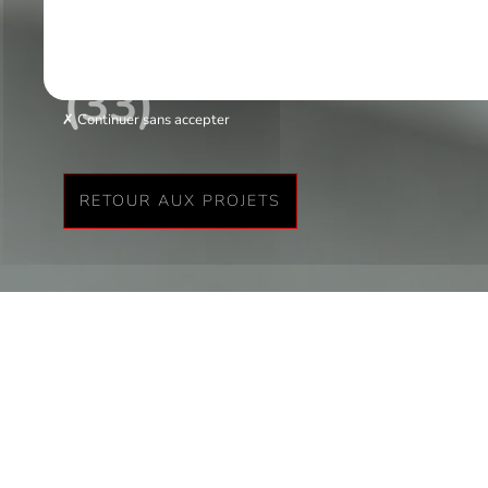
Aménagement d’une
(33)
Continuer sans accepter
RETOUR AUX PROJETS
Modification d’une grange existante, en restaurant style un p
Aménagement du rdc en boutique de décoration
Aménagement de l’étage en bar et restaurant