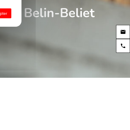
 à Belin-Beliet
pter