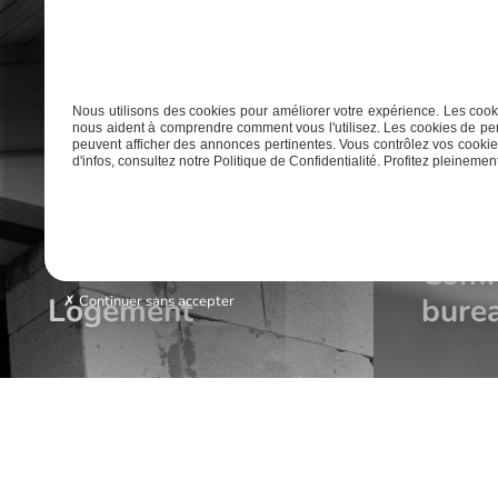
Nous utilisons des cookies pour améliorer votre expérience. Les cooki
nous aident à comprendre comment vous l'utilisez. Les cookies de per
peuvent afficher des annonces pertinentes. Vous contrôlez vos cookies
d'infos, consultez notre Politique de Confidentialité. Profitez pleinement 
Comm
Logement
bure
Continuer sans accepter
ADRESSE
92 avenue des Pyrénées, 33114 Le Barp