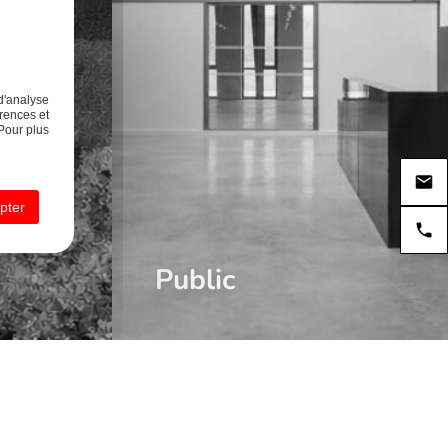
d'analyse
rences et
Pour plus
pter
Public
EMAIL
contact@olympe-architecte.fr